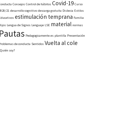
Covid-19
Conducta
Consejos
Control de hábitos
Curso
2020/21
desarrollo cognitivo
descarga gratuita
Dislexia
Estilos
estimulación temprana
Educativos
Familia
material
Hijos
Lengua de Signos
Lenguaje
LSE
normas
Pautas
Pedagogicamente.es
plantilla
Presentación
Vuelta al cole
Problemas de conducta
Sentidos
¿Quién soy?