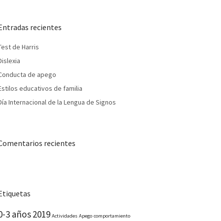
Entradas recientes
Test de Harris
Dislexia
Conducta de apego
Estilos educativos de familia
Día Internacional de la Lengua de Signos
Comentarios recientes
Etiquetas
0-3 años
2019
Actividades
Apego
comportamiento