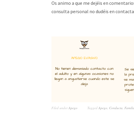
Os animo a que me dejéis en comentarios
consulta personal no dudéis en contacta
Filed under
Apego
Tagged
Apego
,
Conducta
,
Famili