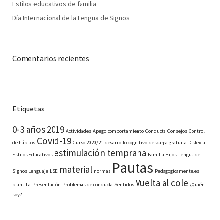
Estilos educativos de familia
Día Internacional de la Lengua de Signos
Comentarios recientes
Etiquetas
0-3 años
2019
Actividades
Apego
comportamiento
Conducta
Consejos
Control
Covid-19
de hábitos
Curso 2020/21
desarrollo cognitivo
descarga gratuita
Dislexia
estimulación temprana
Estilos Educativos
Familia
Hijos
Lengua de
Pautas
material
Signos
Lenguaje
LSE
normas
Pedagogicamente.es
Vuelta al cole
plantilla
Presentación
Problemas de conducta
Sentidos
¿Quién
soy?