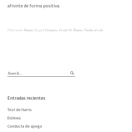
afronte de forma positiva.
Filed under
Pautas
Tagged
Consejos
,
Covid-19
,
Pautas
,
Vuelta al cole
Entradas recientes
Test de Harris
Dislexia
Conducta de apego