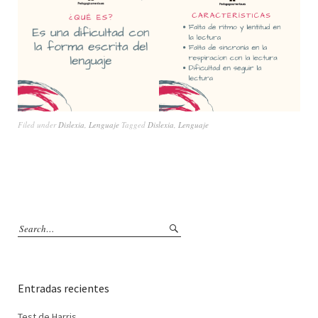
Filed under
Dislexia
,
Lenguaje
Tagged
Dislexia
,
Lenguaje
Entradas recientes
Test de Harris