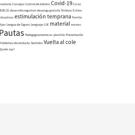
Covid-19
Conducta
Consejos
Control de hábitos
Curso
2020/21
desarrollo cognitivo
descarga gratuita
Dislexia
Estilos
estimulación temprana
Educativos
Familia
material
Hijos
Lengua de Signos
Lenguaje
LSE
normas
Pautas
Pedagogicamente.es
plantilla
Presentación
Vuelta al cole
Problemas de conducta
Sentidos
¿Quién soy?