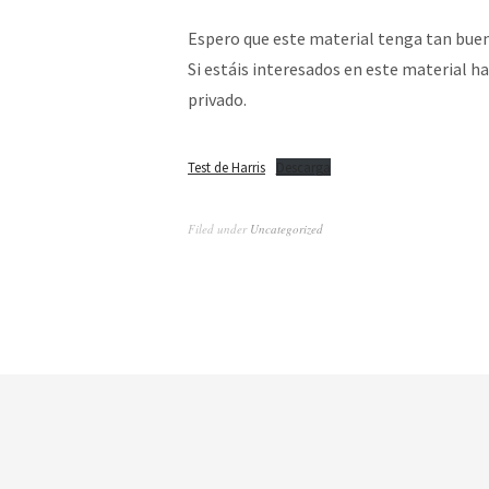
Espero que este material tenga tan bue
Si estáis interesados en este material
privado.
Test de Harris
Descarga
Filed under
Uncategorized