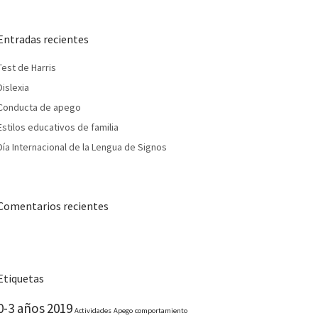
Entradas recientes
Test de Harris
Dislexia
Conducta de apego
Estilos educativos de familia
Día Internacional de la Lengua de Signos
Comentarios recientes
Etiquetas
0-3 años
2019
Actividades
Apego
comportamiento